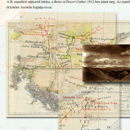
A II. expedíció népszerű leírása, a
Ruins of Desert Cathay
1912-ben jelent meg. Az exped
öt kötetes
Serindia
foglalja össze.