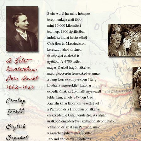
Stein Aurél harminc hónapos
terepmunkája alatt több
mint 16,000 kilométert
tett meg. 1906 áprilisában
indult az indiai határszélről
Csitrálon és Masztudzson
keresztül, ahol történeti
és néprajzi adatokat is
gyűjtött. A 4700 méter
magas Darkót-hágón átkelve,
majd gleccserén leereszkedve annak
a Tang-kori évkönyvekben (Tang
Liudian) megörökített katonai
expedíciónak az útvonalát igyekezett
felderíteni, amely 747-ben Gao
Xianzhi kínai tábornok vezetésével
a Pamíron és a Hindukuson átkelve
ereszkedett le Gilgit területére. Az afgán
uralkodó engedélyével szabadon átvonulhatott
Váhánon és az afgán Pamíron, majd
Kásgarban pihent meg. Ezután
Járkand érintésével Khotanba