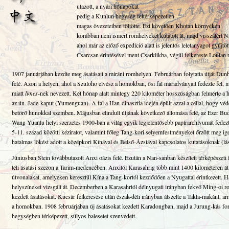
utazott, a nyári hónapokat
pedig a Kunlun hegység feltérképezetlen
magas övezeteiben töltötte. Ezt követően Khotan környékén
korábban nem ismert romhelyeket kutatott át, majd visszatért N
ahol már az előző expedíció alatt is jelentős leletanyagot gyűjtöt
Csarcsan érintésével ment Csarklikba, végül felkereste Loulan r
1907 januárjában kezdte meg ásatásait a miráni romhelyen. Februárban folytatta útját Du
felé. Azon a helyen, ahol a Szuloho elvész a homokban, ősi fal maradványait fedezte fel, 
miatt
limes
-nek nevezett. Két hónap alatt mintegy 220 kilométer hosszúságban felmérte a ha
az ún. Jade-kaput (Yumenguan). A fal a Han-dinasztia idején épült azzal a céllal, hogy véd
betörő hunokkal szemben. Májusban elindult útjának következő állomása felé, az Ezer B
Wang Yuanlu helyi szerzetes 1900-ban a világ egyik legjelentősebb papírarchívumát fedezte f
5-11. század közötti kéziratot, valamint főleg Tang-kori selyemfestményeket őrzött meg ig
hatalmas lökést adott a középkori Kínával és Belső-Ázsiával kapcsolatos kutatásoknak (l
Júniusban Stein továbbutazott Anxi oázis felé. Ezután a Nan-sanban készített térképészeti 
téli ásatási szezon a Tarim-medencében. Anxitól Karasahrig több mint 1400 kilométeren át
útvonalakat, amelyeken keresztül Kína a Tang-kortól kezdődően a Nyugattal érintkezett. Há
helyszíneket vizsgált át. Decemberben a Karasahrtól délnyugati irányban fekvő Ming-oi ro
kezdett ásatásokat. Kucsár felkeresése után észak-déli irányban átszelte a Takla-makánt, arr
a homokban. 1908 februárjában új ásatásokat kezdett Karadongban, majd a Jurung-kás for
hegységben térképezett, súlyos balesetet szenvedett.