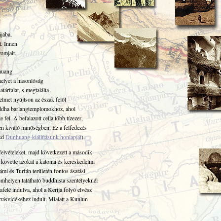
ijába,
t. Innen
omjait.
nhuang
melyet a hasonlóság
tárfalat, s megtalálta
elmet nyújtson az észak felől
uddha barlangtemplomokhoz, ahol
el. A befalazott cella több tízezer,
en kiváló minőségben. Ez a felfedezés
ásd
Dunhuang-kiállításunk honlapját
).
felvételeket, majd következett a második
 követte azokat a katonai és kereskedelmi
mi és Turfán területén fontos ásatási
mhelyen található buddhista szentélyeknél
afelé indulva, ahol a Kerija folyó elvész
rásvidékéhez indult. Mialatt a Kunlun