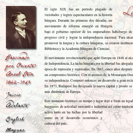
El siglo XIX fue un período plagado de
vicisitudes y logros espectaculares en la historia
húngara. Durante las primeras dos décadas, un
movimiento de reforma emergió en Hungría
bajo el gobierno opresor de los emperadores habsburgo de A
progreso civil y lograr la independencia nacional. Para alca
promover la lengua y la cultura húngaras, se crearon instituc
Biblioteca y la Academia Húngara de Ciencias.
El movimiento revolucionario que agitó Europa en 1848 al alc
de Independencia. La lucha húngara por la libertad fue ahogad
época de represión y represalias. En 1867, cinco años después 
un compromiso histórico. Con el ascenso de la Monarquía Dua
su independencia. Comenzó entonces un desarrollo a gran escala
En 1873, Budapest fue designada la nueva capital y pronto se
más dinámicas de Europa.
Este momento histórico en tiempo y lugar dejó a Stein un legado
burgueses de actividad mercantil e industrial así como intelect
activa tanto en las luchas por la libertad
como en el desarrollo económico y
cultural del país.