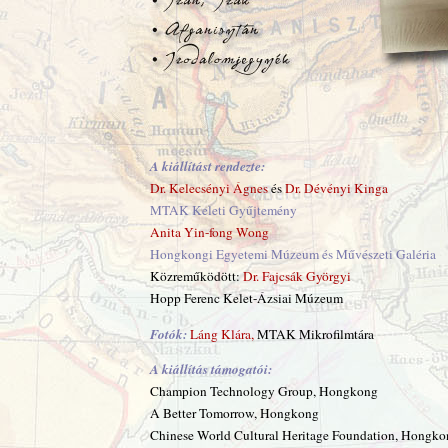
A kiállítást rendezte:
Dr. Kelecsényi Ágnes
és
Dr. Dévényi Kinga
MTAK Keleti Gyűjtemény
Anita Yin-fong Wong
Hongkongi Egyetemi Múzeum és Művészeti Galéria
Közreműködött:
Dr. Fajcsák Györgyi
Hopp Ferenc Kelet-Ázsiai Múzeum
Fotók:
Láng Klára,
MTAK Mikrofilmtára
A kiállítás támogatói:
Champion Technology Group, Hongkong
A Better Tomorrow, Hongkong
Chinese World Cultural Heritage Foundation, Hongko